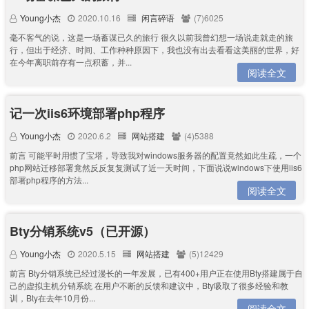
Young小杰
2020.10.16
闲言碎语
(7)6025
毫不客气的说，这是一场蓄谋已久的旅行 很久以前我曾幻想一场说走就走的旅
行，但出于经济、时间、工作种种原因下，我也没有出去看看这美丽的世界，好
在今年离职前存有一点积蓄，并...
阅读全文
记一次iis6环境部署php程序
Young小杰
2020.6.2
网站搭建
(4)5388
前言 可能平时用惯了宝塔，导致我对windows服务器的配置竟然如此生疏，一个
php网站迁移部署竟然反反复复测试了近一天时间，下面说说windows下使用iis6
部署php程序的方法...
阅读全文
Bty分销系统v5（已开源）
Young小杰
2020.5.15
网站搭建
(5)12429
前言 Bty分销系统已经过漫长的一年发展，已有400+用户正在使用Bty搭建属于自
己的虚拟主机分销系统 在用户不断的反馈和建议中，Bty吸取了很多经验和教
训，Bty在去年10月份...
阅读全文