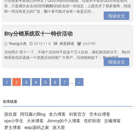
小杰很多年前就已经停止了QQ空间的访问权限，也基本不会在QQ空间发表内
容，只是偶尔会去QQ空间翻翻QQ好友的一些动态，上面充斥了很多微商，鸡汤
和一些没有意义的广告，翻十条可能才会有一条是正经...
阅读全文
Bty分销系统双十一特价活动
Young小杰
2019.11.8
闲言碎语
(0)4790
活动简介 双十一了，不搞个活动对不起这个万人狂欢，疯狂购买的日子。 Bty分
销系统也应该搞一个优惠活动回馈广大用户，活动细则如下： Bty分销系...
阅读全文
1
2
3
4
5
6
7
...
»
友情链接
甜欣屋
阿珏酱のBlog
舍力博客
剑客官方
空木白博客
vps小学生
大米博客
Jimmy的个人博客
凭栏听雨
文曦博客
梦主博客
wap源码之家
派大星