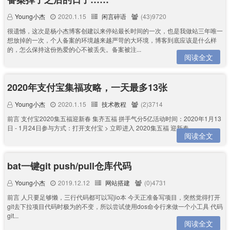
Young小杰
2020.1.15
闲言碎语
(43)9720
很遗憾，这次是杨小杰博客创建以来停站最长时间的一次，也是我做站三年唯一
想放掉的一次，个人备案的环境越来越严苛的大环境，博客到底应该是什么样
的，怎么保持这份热爱的心不被丢失。备案被注...
阅读全文
2020年支付宝集福攻略，一天最多13张
Young小杰
2020.1.15
技术教程
(2)3714
前言 支付宝2020集五福迎新春 集齐五福 拼手气分5亿活动时间：2020年1月13
日 - 1月24日参与方式：打开支付宝 > 立即进入 2020集五福 迎新春...
阅读全文
bat一键git push/pull仓库代码
Young小杰
2019.12.12
网站搭建
(0)4731
前言 人只要足够懒，三行代码都可以写jio本 今天正准备写项目，突然觉得打开
git去下拉项目代码时极为的不变，所以尝试使用dos命令行来做一个小工具 代码
git...
阅读全文