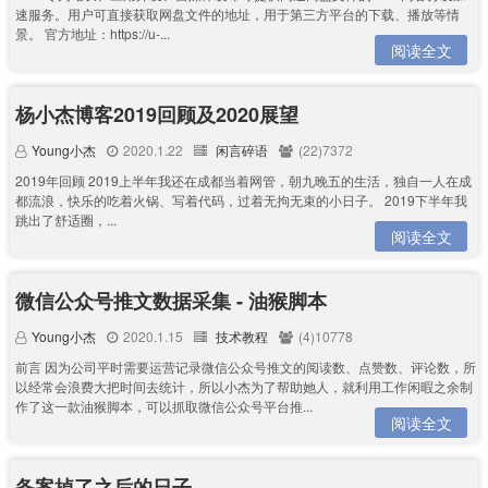
速服务。用户可直接获取网盘文件的地址，用于第三方平台的下载、播放等情
景。 官方地址：https://u-...
阅读全文
杨小杰博客2019回顾及2020展望
Young小杰
2020.1.22
闲言碎语
(22)7372
2019年回顾 2019上半年我还在成都当着网管，朝九晚五的生活，独自一人在成
都流浪，快乐的吃着火锅、写着代码，过着无拘无束的小日子。 2019下半年我
跳出了舒适圈，...
阅读全文
微信公众号推文数据采集 - 油猴脚本
Young小杰
2020.1.15
技术教程
(4)10778
前言 因为公司平时需要运营记录微信公众号推文的阅读数、点赞数、评论数，所
以经常会浪费大把时间去统计，所以小杰为了帮助她人，就利用工作闲暇之余制
作了这一款油猴脚本，可以抓取微信公众号平台推...
阅读全文
备案掉了之后的日子……