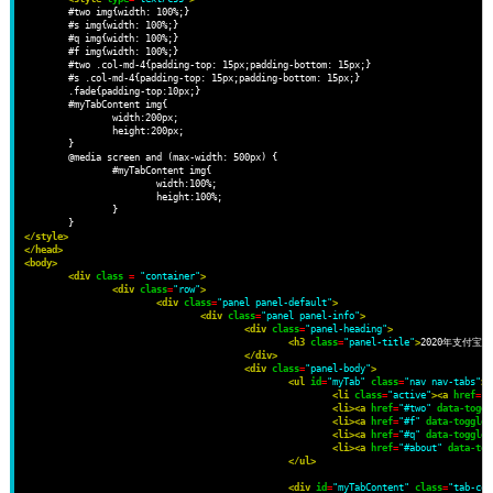
	#two img{width: 100%;}

	#s img{width: 100%;}

	#q img{width: 100%;}

	#f img{width: 100%;}

	#two .col-md-4{padding-top: 15px;padding-bottom: 15px;}

	#s .col-md-4{padding-top: 15px;padding-bottom: 15px;}

	.fade{padding-top:10px;}

	#myTabContent img{

		width:200px;

		height:200px;

	}

	@media screen and (max-width: 500px) {

		#myTabContent img{

			width:100%;

			height:100%;

		}

</style>
</head>
<body>
<div
class
=
"container"
>
<div
class
=
"row"
>
<div
class
=
"panel panel-default"
>
<div
class
=
"panel panel-info"
>
<div
class
=
"panel-heading"
>
<h3
class
=
"panel-title"
>
2020年支付宝
</div>
<div
class
=
"panel-body"
>
<ul
id
=
"myTab"
class
=
"nav nav-tabs"
>
<li
class
=
"active"
><a
href
=
"#
<li><a
href
=
"#two"
data-toggl
<li><a
href
=
"#f"
data-toggle
=
<li><a
href
=
"#q"
data-toggle
=
<li><a
href
=
"#about"
data-tog
</ul>
<div
id
=
"myTabContent"
class
=
"tab-con