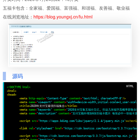
五福卡包含：全家福、爱国福、富强福、和谐福、友善福、敬业福
在线浏览地址：
https://blog.youngxj.cn/fu.html
源码
<!DOCTYPE
html
>
<html>
<head>
<meta
http-equiv
=
"Content-Type"
content
=
"text/html; charset=UTF-8"
/>
<meta
name
=
"viewport"
content
=
"width=device-width,initial-scale=1,user-scalab
<title>
2020年支付宝最强扫福集合
</title>
<meta
name
=
"keywords"
content
=
"2020支付宝集五福分五亿, 扫这几张福字高概率获敬业福
<meta
name
=
"description"
content
=
"支付宝额外增加6张扫福卡图片 每张必中一张福卡支
<script
src
=
"https://apps.bdimg.com/libs/jquery/2.1.4/jquery.min.js"
></script
<link
rel
=
"stylesheet"
href
=
"https://cdn.bootcss.com/bootstrap/3.3.7/css/boot
<script
src
=
"https://cdn.bootcss.com/bootstrap/3.3.7/js/bootstrap.min.js"
cro
<style
type
=
"text/css"
>