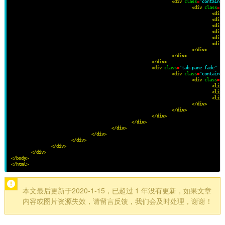
<div
class
=
"container
<div
class
=
"r
<div
<div
<div
<div
<div
<div
</div>
</div>
</div>
<div
class
=
"tab-pane fade"
id
<div
class
=
"container
<div
class
=
"r
<li>
<li>
<li>
</div>
</div>
</div>
</div>
</div>
</div>
</div>
</div>
</div>
</body>
</html>
本文最后更新于2020-1-15，已超过 1 年没有更新，如果文章
内容或图片资源失效，请留言反馈，我们会及时处理，谢谢！