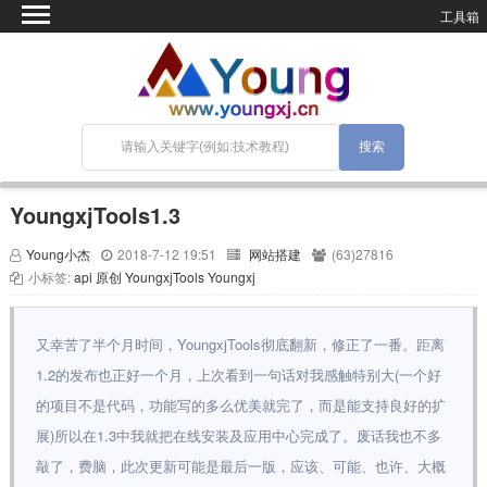
工具箱
首页
微语
SEO优化
技术教程
网站搭建
YoungxjTools1.3
关于Blog
Young小杰
2018-7-12 19:51
网站搭建
(63)27816
宝塔面板
小标签:
api
原创
YoungxjTools
Youngxj
又幸苦了半个月时间，YoungxjTools彻底翻新，修正了一番。距离
1.2的发布也正好一个月，上次看到一句话对我感触特别大(一个好
的项目不是代码，功能写的多么优美就完了，而是能支持良好的扩
展)所以在1.3中我就把在线安装及应用中心完成了。废话我也不多
敲了，费脑，此次更新可能是最后一版，应该、可能、也许、大概