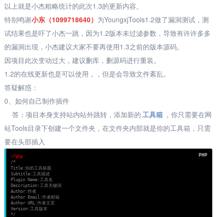
以上就是小杰粗略统计的此次1.3的更新内容。
特别鸣谢
小东（
1099718640
）
为YoungxjTools1.2做了漏洞测试，测
试结果也是吓了小杰一跳，因为1.2版本未过滤参数，导致有许许多多
的漏洞出现，小杰建议大家不要
再
使用1.3之前的版本源码。
因项目此次变动过大，建议删库，删源码进行重装。
1.2的在线更新也是可以使用，，但是会导致文件紊乱。
答疑解惑：
0、如何自己制作插件
答：项目本身支持站内站外跳转，添加新的
工具箱
，你只需要在网
站Tools目录下创建一个文件夹，在文件夹内部就是你的工具箱，只需
要在头部插入
<?php
/*
Title:你的工具标题
Subtitle:工具描述
Plugin Name:工具名
Description:工具关键词
Author:作者
Author Email:作者邮箱
Author URL:作者主页
Version:工具版本
*/