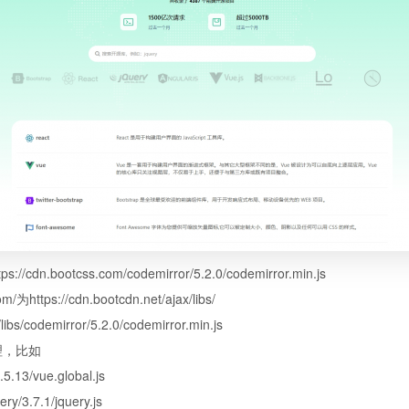
.bootcss.com/codemirror/5.2.0/codemirror.min.js
tps://cdn.bootcdn.net/ajax/libs/
s/codemirror/5.2.0/codemirror.min.js
同理，比如
.5.13/vue.global.js
ery/3.7.1/jquery.js