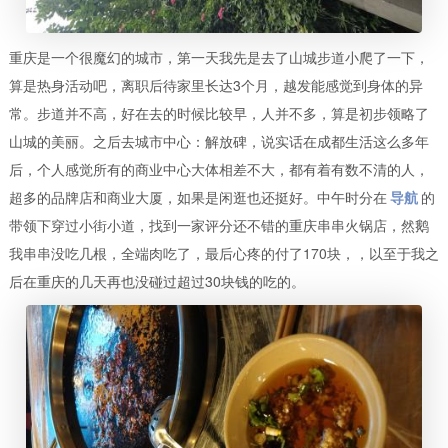
重庆是一个很魔幻的城市，第一天我先是去了山城步道小爬了一下，
算是热身活动吧，离职后待家里长达
3
个月，越发能感觉到身体的异
常。步道并不高，好在去的时候比较早，人并不多，算是初步领略了
山城的美丽。之后去城市中心：解放碑，说实话在成都生活这么多年
后，个人感觉所有的商业中心大体相差不大，都有着有数不清的人，
超多的品牌店和商业大厦，如果是闲逛也还挺好。中午时分在
导航
的
带领下穿过小街小道，找到一家评分还不错的重庆串串火锅店，然鹅
我串串没吃几根，全端肉吃了，最后心疼的付了
170
块，，以至于我之
后在重庆的几天再也没碰过超过
30
块钱的吃的。