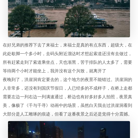
在好兄弟的推荐下去了来福士，来福士是真的有点东西，超级大，在
此处歇脚一个多小时，去码头附近溜达时才想起索道还没有去做过，
所有赶紧走到了索道乘坐点，天也渐黑，苦于排队的人太多了，需要
等待两个小时才能坐上，我并没有这个兴致，就离开了
夜晚到了，洪崖洞肯定要去的，这个地方的夜景不能错过。洪崖洞的
人非常多，还没有到国庆节假日，人已经多的不成样子，在桥上走都
需要左边一列右边一列满速通过，桥边也有好多好多人拍照，夜景真
美，像极了《千与千寻》动画中的场景，虽然白天我去过洪崖洞看到
大部分是人工雕琢的痕迹，但看了这番夜景之后还是觉得十分震撼。