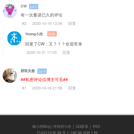
CW
Lv 1
有一次蓄谋已久的评论
#2
2020-10-19 13:56
回复
站长
Young小杰
回复了CW：又？？？欢迎常来
2020-10-21 17:03
回复
获取失败
Lv 1
##私密评论仅博主可见##
#1
2020-10-16 21:56
回复
杨小杰Blog | 年轻的小杰
|
QQ联系
|
RSS
已运行10 年 39 天 1 小时 36 分钟 2 秒