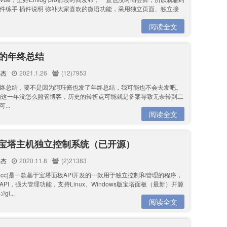
件练手 插件说明 弥补大家喜欢的微语功能，采用独立页面、独立接
阅读全文
年的年终总结
小杰
2021.1.26
(12)7953
终总结，要不是因为阿珏酱也发了年终总结，我可能也不会去发吧。
知这一年没怎么照管博客，历史的转折点可能就是备案导致无奈转到二
...
阅读全文
ost宝塔主机独立控制系统（已开源）
小杰
2020.11.8
(2)21383
(btai.cc)是一款基于宝塔面板API开发的一款用于独立控制和管理的程序，
PI，强大管理功能，支持Linux、Windows版宝塔面板（最新）开源
/gi...
阅读全文