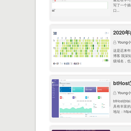
写了一个插
口...
2020
Young
这是迟来年
博客 我深
级域名，也可
btH
Young
btHost
具有丰富的A
地址：https:/