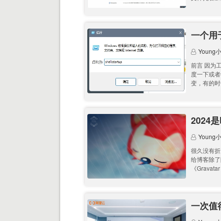
一个用
Young
前言 因为
度一下或者
变，有的时
202
Young
很久没有折
给博客除了除
《Gravatar
一次值