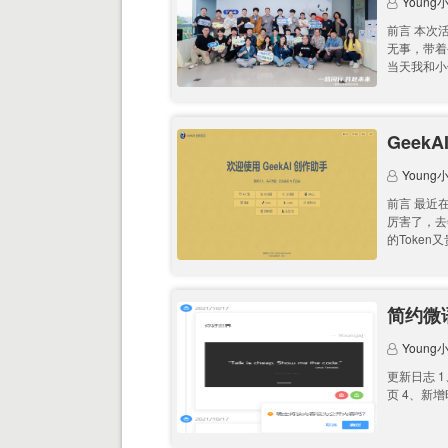
Young
前言 本次
无事，带着
当天我和小
Geek
Young
前言 最近
厉害了，去
的Token
简约微语3
Young
更新日志 
页 4、新增