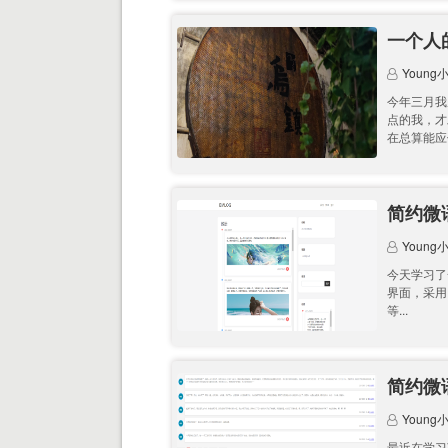
一个人
Young
今年三月我
点的我，才
在总算能应
简约微语2
Young
今天学习了
界面，采用
等...
简约微语1
Young
最近在学习