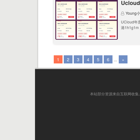
Uclo
Young
UClou
港1h1g1m 
1
2
3
4
5
6
...
»
本站部分资源来自互联网收集