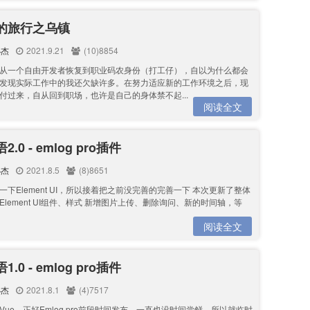
的旅行之乌镇
小杰
2021.9.21
(10)8854
从一个自由开发者恢复到职业码农身份（打工仔），自以为什么都会
发现实际工作中的我还欠缺许多。在努力适应新的工作环境之后，现
付过来，自从回到职场，也许是自己的身体禁不起...
阅读全文
.0 - emlog pro插件
小杰
2021.8.5
(8)8651
一下Element UI，所以接着把之前没完善的完善一下 本次更新了整体
Element UI组件、样式 新增图片上传、删除询问、新的时间轴，等
阅读全文
.0 - emlog pro插件
小杰
2021.8.1
(4)7517
Vue，正好Emlog pro前段时间发布，一直也没时间尝鲜，所以就临时