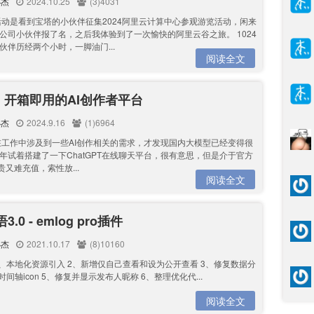
小杰
2024.10.25
(3)4031
活动是看到宝塔的小伙伴征集2024阿里云计算中心参观游览活动，闲来
公司小伙伴报了名，之后我体验到了一次愉快的阿里云谷之旅。 1024
伙伴历经两个小时，一脚油门...
阅读全文
AI 开箱即用的AI创作者平台
小杰
2024.9.16
(1)6964
在工作中涉及到一些AI创作相关的需求，才发现国内大模型已经变得很
年试着搭建了一下ChatGPT在线聊天平台，很有意思，但是介于官方
又贵又难充值，索性放...
阅读全文
.0 - emlog pro插件
小杰
2021.10.17
(8)10160
1、本地化资源引入 2、新增仅自己查看和设为公开查看 3、修复数据分
时间轴icon 5、修复并显示发布人昵称 6、整理优化代...
阅读全文