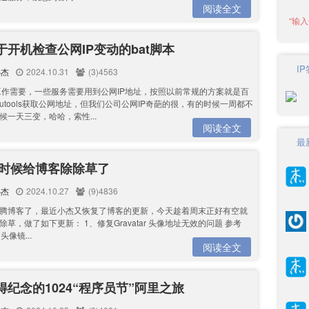
阅读全文
于开机检查公网IP变动的bat脚本
I
小杰
2024.10.31
(3)4563
工作需要，一些服务需要用到公网IP地址，按照以前常规的方案就是百
utools获取公网地址，但我们公司公网IP奇葩的很，有的时候一周都不
候一天三变，哈哈，索性...
阅读全文
最
4是时候给博客除除草了
小杰
2024.10.27
(9)4836
腾博客了，最近小杰又恢复了博客的更新，今天趁着周末正好有空就
草，做了如下更新： 1、修复Gravatar 头像地址无效的问题 参考
 头像镜...
阅读全文
得纪念的1024“程序员节”阿里之旅