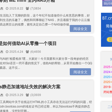
 零刻 ME mini 全闪NAS开箱
Bty
小杰
2025.8.22
(7)3834
生活陷入了无聊的阶段，这个年纪不知道做些什么有意思的事情，好
到生活的乐趣了，偶然和同事聊起了NAS，并且着眼于我的小云云服
高达两百云的续费，索性决定自己攒一个NAS做存储...
阅读全文
是如何借助AI从零撸一个项目
小杰
2025.4.24
(6)4656
与AI的“相爱相杀”嘿，大家好！今天我要和大家分享一段奇妙的经历
在对Go语言一窍不通的情况下，借助AI的帮助，从零开始撸出一个QQ
2025
器。这不仅...
阅读全文
2024
202
2020
css静态加速地址失效的解决方案
201
闭站
小杰
2025.3.29
(3)3939
工具网站中关于在线运行HTML的小工具存在无法运行代码的问题，经
dn.bootcss.com的域名证书已经过期，本以为bootcss不再提供静态
二
速服务，没想到官网...