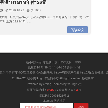
ud香港1H1G1M年付126元
小杰
2020.10.22
(1)7037
d年度大促 - 新用户活动点击进入活动地址有三个区可以选：广州/上海二/香
广州/上海 62.99/1年 ，...
阅读全文
杨小杰Blog | 年轻的小杰
|
QQ联系
|
RSS
已运行10 年 39 天 14 小时 55 分钟 14 秒
,仅供用于学习和交流,请遵循相关法律法规,本站一切资源不代表本站立场,如有侵权、
2016-2026 杨小杰Blog | 年轻的小杰 All right reserved 版权所有
Powered by emlog Themes by Young小杰
页面加载耗时：
0.007
秒
查询数据库：
3
次
蜀ICP备20001521号-2
sitemap
网站地图