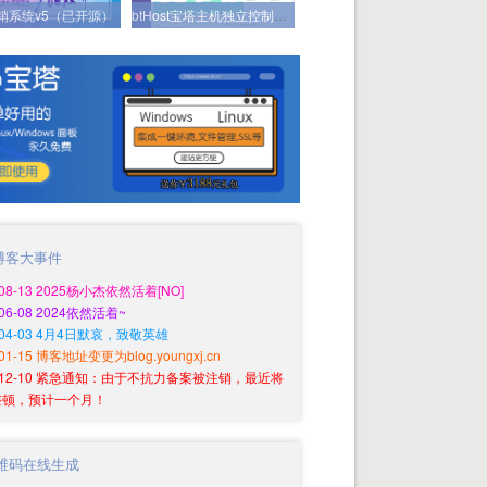
分销系统v5（已开源）
btHost宝塔主机独立控制系统（已开源）
博客大事件
-08-13 2025杨小杰依然活着[NO]
-06-08 2024依然活着~
0-04-03 4月4日默哀，致敬英雄
-01-15 博客地址变更为blog.youngxj.cn
9-12-10 紧急通知：由于不抗力备案被注销，最近将
整顿，预计一个月！
维码在线生成