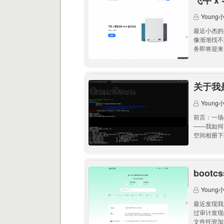
飞牛 x
Young
最近小杰的
像渐渐找不
务即将迎来
关于我
Young
前言：一场
——我如何
空间相册下载
boot
Young
最近发现我
过审计发现c
文件托管加