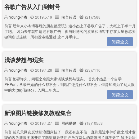
谷歌广告从入门到封号
Young小杰
2019.5.19
闲言碎语
(21)7588
前言 经常来小杰博客玩的朋友都应该知道小杰上了谷歌广告了，大概上了半个月
了吧。 因为去年就申请过谷歌广告，但当时博客的质量和博客中存在大量敏感关
键词所以连续一周都没审核通过 这个月手痒...
阅读全文
浅谈梦想与现实
Young小杰
2019.4.28
闲言碎语
(23)7110
前言 忙碌许久，闲暇之余跟大家谈谈梦想与现实。 首先小杰是一个自学
PHPer，从最开始的什么都不会，到现在还是什么都不会，但是却成为了别人眼
中的大(da)佬(lao)，入网三年为...
阅读全文
新浪图片链接修复教程集合
Young小杰
2019.4.27
网站搭建
(18)10553
前言 前几天网友反馈新浪图床挂了，我还有点不信，直到最近事件扩散之后才发
现的因为新浪图床开启了防盗链导致用户放在网站的新浪图片都失效了 解决办法