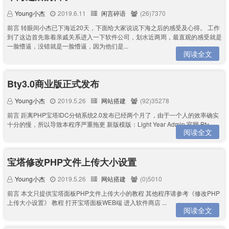
Young小杰
2019.6.11
闲言碎语
(26)7370
前言 转眼间小杰已下海近20天，下面给大家说说下海之后的感受及心得。 工作
到了这边首先靠着亲戚关系进入一下软件公司，划水近两周，最直观的感受就是
一脸懵逼，没错就是一脸懵逼，因为他们是...
阅读全文
Bty3.0商业版正式发布
Young小杰
2019.5.26
网站搭建
(92)35278
前言 距离PHP宝塔IDC分销系统2.0发布已经两个月了，由于一个人的效率确实
十分的慢，所以导致本程序严重拖更 新版模版：Light Year Admin 官网 Bty...
阅读全文
宝塔修改PHP文件上传大小设置
Young小杰
2019.5.26
网站搭建
(0)5010
前言 本文只提供宝塔面板PHP文件上传大小的教程 其他程序请参考《修改PHP
上传大小设置》 教程 打开宝塔面板WEB端 进入软件商店 ...
阅读全文