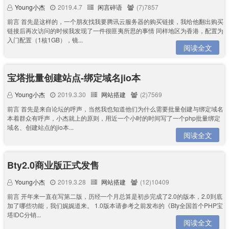
Young小杰
2019.4.7
闲言碎语
(7)7857
前言 首先是这样的，一个朋友找我要腾讯云服务器的购买链接，我给他翻出购买
链接后再次访问的时候我发现了一件很匪夷所思的事情 同样地区为香港，配置为
入门配置（1核1GB），镜...
阅读全文
宝塔批量创建站点-绑定域名jio本
Young小杰
2019.3.30
网站搭建
(2)7569
前言 首先是来自论坛的呼声，当然我也知道他们为什么需要批量创建与绑定域名
本着群众有呼声，小杰就上的原则，用近一个小时的时间写了一个php批量绑定
域名、创建站点的jio本...
阅读全文
Bty2.0商业版正式发售
Young小杰
2019.3.28
网站搭建
(12)10409
前言 开年来一直在写第二版，历经一个月总算是初步完成了2.0的版本，2.0到底
加了哪些功能，我们娓娓道来。 1.0版本请参考之前发布的《Bty全国首个PHP宝
塔IDC分销...
阅读全文