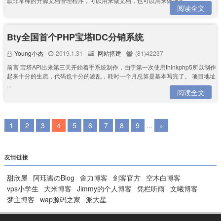
款非常棒的开源文档管理程序，可以用来做文档，也可以用来做博客。...
阅读全文
Bty全国首个PHP宝塔IDC分销系统
Young小杰
2019.1.31
网站搭建
(81)42237
前言 宝塔API出来第三天开始着手系统制作，由于第一次使用thinkphp5所以制作
起来十分的生疏，代码也十分的凌乱，耗时一个月总算是基本写完了。 项目地址
...
阅读全文
1
2
3
4
5
6
7
8
9
...
»
友情链接
甜欣屋
阿珏酱のBlog
舍力博客
剑客官方
空木白博客
vps小学生
大米博客
Jimmy的个人博客
凭栏听雨
文曦博客
梦主博客
wap源码之家
派大星