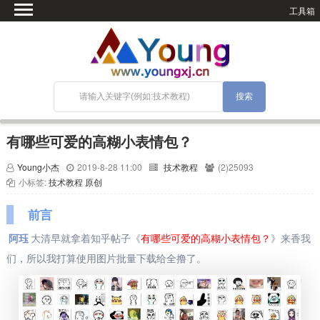
工具箱
首页
微语
SEO优化
技术教程
网站搭建
有哪些可爱的高糊小表情包？
关于Blog
Young小杰
2019-8-28 11:00
技术教程
(2)25093
宝塔面板
小标签:
技术教程
原创
前言
阿珏
大清早就拿着知乎帖子《
有哪些可爱的高糊小表情包？
》来香我
们，所以我打算使用图片批量下载给全撸了。