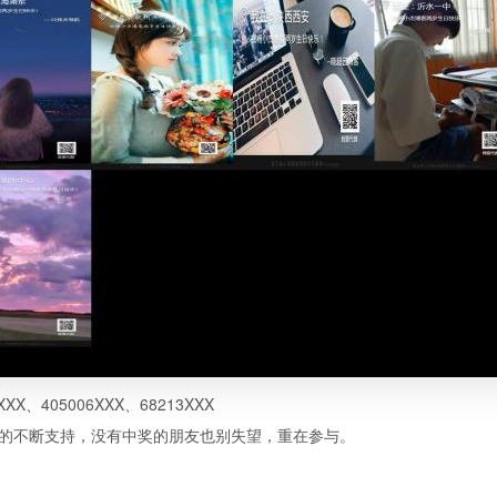
XXX、405006XXX、68213XXX
客的不断支持，没有中奖的朋友也别失望，重在参与。