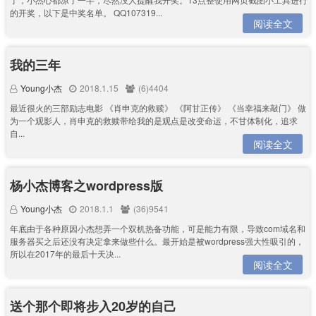
的开奖，以下是中奖名单。 QQ107319...
阅读全文
我的三年
Young小杰
2018.1.15
(6)4404
最近很火的三部励志电影 《肖申克的救赎》 《阿甘正传》 《当幸福来敲门》 做
为一个观影人，肖申克的救赎带给我的是观点是改变命运，不甘体制化，追求
自...
阅读全文
杨小杰博客之wordpress版
Young小杰
2018.1.1
(36)9541
年底由于各种原因小杰想弄一个双机热备功能，可是能力有限，导致com域名和
服务器买之后还没有决定拿来做些什么。最开始是被wordpress强大性吸引的，
所以在2017年的最后十天决...
阅读全文
送个那个即将步入20岁的自己