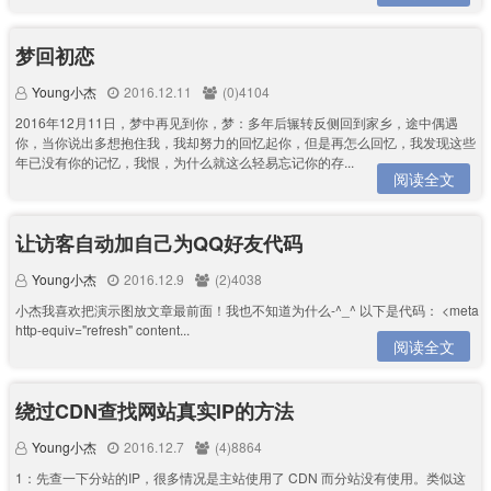
梦回初恋
Young小杰
2016.12.11
(0)4104
2016年12月11日，梦中再见到你，梦：多年后辗转反侧回到家乡，途中偶遇
你，当你说出多想抱住我，我却努力的回忆起你，但是再怎么回忆，我发现这些
年已没有你的记忆，我恨，为什么就这么轻易忘记你的存...
阅读全文
让访客自动加自己为QQ好友代码
Young小杰
2016.12.9
(2)4038
小杰我喜欢把演示图放文章最前面！我也不知道为什么-^_^ 以下是代码： <meta
http-equiv="refresh" content...
阅读全文
绕过CDN查找网站真实IP的方法
Young小杰
2016.12.7
(4)8864
1：先查一下分站的IP，很多情况是主站使用了 CDN 而分站没有使用。类似这