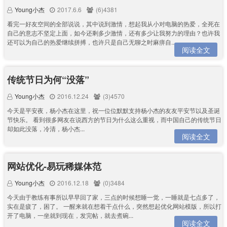
Young小杰
2017.6.6
(6)4381
看完一好友空间的全部说说，其中说到激情，想起我从小对电脑的热爱，全死在
自己的意志不坚定上面，如今还剩多少激情，还有多少让我努力的理由？也许我
还可以为自己的热爱继续拼搏，也许只是自己无聊之时麻痹自...
阅读全文
传统节日为何“没落”
Young小杰
2016.12.24
(3)4570
今天是平安夜，杨小杰在这里，祝一位位默默支持杨小杰的友友平安节以及圣诞
节快乐。 看到很多网友在说西方的节日为什么这么重视，而中国自己的传统节日
却如此没落，冷清，杨小杰...
阅读全文
网站优化-易玩稀媒体范
Young小杰
2016.12.18
(0)3484
今天由于教练有事所以早早回了家，三点的时候想睡一觉，一睡就是七点多了，
实在是疲了，困了。 一醒来就在想着干点什么，突然想起优化网站模版，所以打
开了电脑，一坐就到现在，发完帖，就去煮碗...
阅读全文