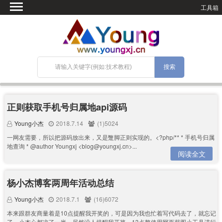
工具箱
首页
微语
SEO优化
技术教程
网站搭建
关于Blog
正则获取手机号归属地api源码
宝塔面板
Young小杰
2018.7.14
(1)5024
一网友需要，所以把源码放出来，又是蹩脚正则实现的。<?php/** * 手机号归属
地查询 * @author Youngxj <blog@youngxj.cn>...
阅读全文
杨小杰博客两周年活动总结
Young小杰
2018.7.1
(16)6072
本来跟群友商量着是10点提醒我开奖的，可是因为我也忙着写代码去了，就忘记
了，小杰心都凉了一半，尽然没人提醒我开奖。13点整使用网页截图小工具进行