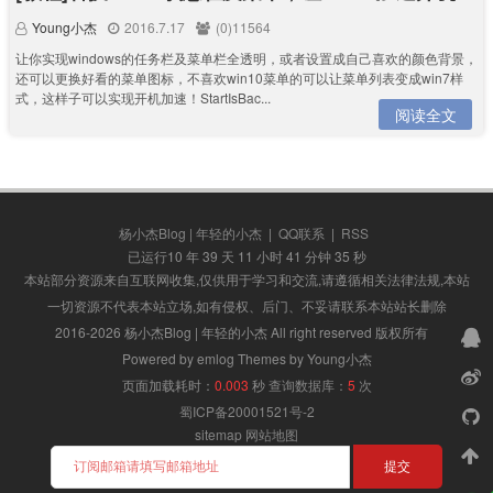
Young小杰
2016.7.17
(0)11564
让你实现windows的任务栏及菜单栏全透明，或者设置成自己喜欢的颜色背景，
还可以更换好看的菜单图标，不喜欢win10菜单的可以让菜单列表变成win7样
式，这样子可以实现开机加速！StartIsBac...
阅读全文
杨小杰Blog | 年轻的小杰
|
QQ联系
|
RSS
已运行10 年 39 天 11 小时 41 分钟 35 秒
本站部分资源来自互联网收集,仅供用于学习和交流,请遵循相关法律法规,本站
一切资源不代表本站立场,如有侵权、后门、不妥请联系本站站长删除
2016-2026 杨小杰Blog | 年轻的小杰 All right reserved 版权所有
Powered by emlog Themes by Young小杰
页面加载耗时：
0.003
秒
查询数据库：
5
次
蜀ICP备20001521号-2
sitemap
网站地图