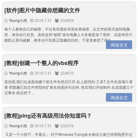
[软件]图片中隐藏你想藏的文件
Young小杰
2016.7.31
(0)4529
每个人都有自己的秘密，不过有些朋友却喜欢将秘密，以文件的形式放到电脑
里，来供自己欣赏。虽然这些“秘密”放在电脑上大多都是加了密的，但是有些只
能防止菜鸟破解，根本达不到真正隐藏的目的。于是笔者想了很久，...
阅读全文
[教程]创建一个整人的vbs程序
Young小杰
2016.7.31
(2)4672
首先呢,我们在桌面创建个新文件夹然后打开,在上面找到-工具T-文件夹选项O-查
看 把隐藏已知文件类型的扩展名前面的勾去掉. 然后我们开始制作.在桌面建立个
记事本,然后把下...
阅读全文
[教程]ping还有高级用法你知道吗？
Young小杰
2016.7.31
(2)5376
又是一个小技巧，学着点： 对于Windows下ping命令相信大家已经再熟悉不过