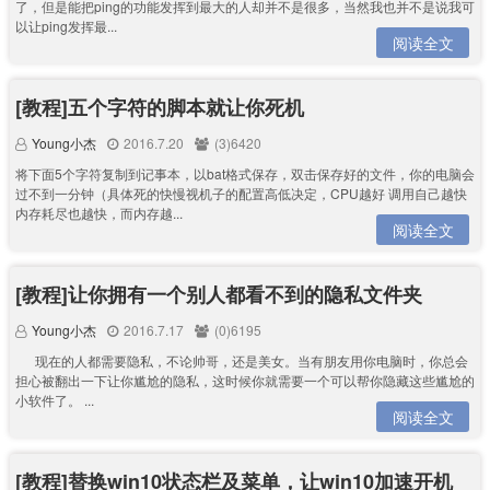
了，但是能把ping的功能发挥到最大的人却并不是很多，当然我也并不是说我可
以让ping发挥最...
阅读全文
[教程]五个字符的脚本就让你死机
Young小杰
2016.7.20
(3)6420
将下面5个字符复制到记事本，以bat格式保存，双击保存好的文件，你的电脑会
过不到一分钟（具体死的快慢视机子的配置高低决定，CPU越好 调用自己越快
内存耗尽也越快，而内存越...
阅读全文
[教程]让你拥有一个别人都看不到的隐私文件夹
Young小杰
2016.7.17
(0)6195
现在的人都需要隐私，不论帅哥，还是美女。当有朋友用你电脑时，你总会
担心被翻出一下让你尴尬的隐私，这时候你就需要一个可以帮你隐藏这些尴尬的
小软件了。 ...
阅读全文
[教程]替换win10状态栏及菜单，让win10加速开机