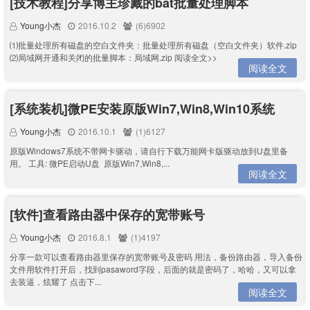
[技术教程]分享博主珍藏的bat批量处理脚本
Young小杰
2016.10.2
(6)6902
⑴批量处理所有磁盘的空白文件夹：批量处理所有磁盘（空白文件夹）软件.zip
⑵局域网开通和关闭的批量脚本：局域网.zip 阅读全文>>
阅读全文
[系统装机]微PE安装原版Win7,Win8,Win10系统
Young小杰
2016.10.1
(1)6127
原版Windows7系统不带网卡驱动，请自行下载万能网卡版驱动放到U盘里备
用。 工具: 微PE启动U盘 原版Win7,Win8,...
阅读全文
[软件]查看路由器中保存的宽带账号
Young小杰
2016.8.1
(1)4197
分享一款可以查看路由器里保存的宽带账号及密码 用法，备份路由器，导入备份
文件用软件打开后，找到pasaword字段，后面的就是密码了，哈哈，又可以拿
去装逼，炫耀了 点击下...
阅读全文