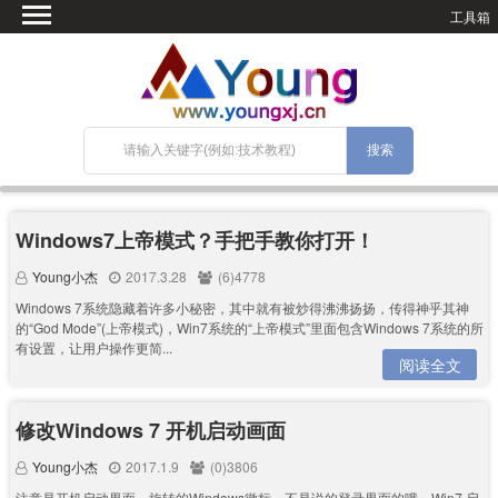
工具箱
首页
微语
SEO优化
技术教程
网站搭建
关于Blog
Windows7上帝模式？手把手教你打开！
宝塔面板
Young小杰
2017.3.28
(6)4778
Windows 7系统隐藏着许多小秘密，其中就有被炒得沸沸扬扬，传得神乎其神
的“God Mode”(上帝模式)，Win7系统的“上帝模式”里面包含Windows 7系统的所
有设置，让用户操作更简...
阅读全文
修改Windows 7 开机启动画面
Young小杰
2017.1.9
(0)3806
注意是开机启动界面，旋转的Windows徽标，不是说的登录界面的哦。Win7 启