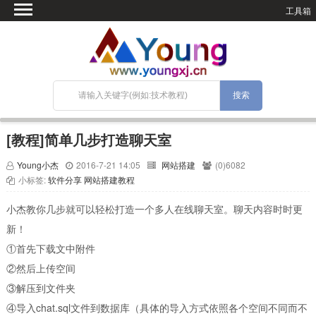
工具箱
首页
微语
SEO优化
技术教程
网站搭建
[教程]简单几步打造聊天室
关于Blog
Young小杰
2016-7-21 14:05
网站搭建
(0)6082
宝塔面板
小标签:
软件分享
网站搭建教程
小杰教你几步就可以轻松打造一个多人在线聊天室。聊天内容时时更
新！
①首先下载文中附件
②然后上传空间
③解压到文件夹
④导入chat.sql文件到数据库（具体的导入方式依照各个空间不同而不