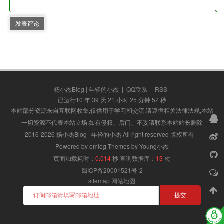
发表评论
杨小杰Blog | 年轻的小杰
|
QQ联系
|
RSS
已运行10 年 39 天 21 小时 25 分钟 52 秒
本站部分资源来自互联网收集,仅供用于学习和交流,请遵循相关法律法规,本站
一切资源不代表本站立场,如有侵权、后门、不妥请联系本站站长删除
2016-2026 杨小杰Blog | 年轻的小杰 All right reserved 版权所有
Powered by emlog Themes by Young小杰
页面加载耗时：
0.014
秒
查询数据库：
13
次
蜀ICP备20001521号-2
sitemap
网站地图