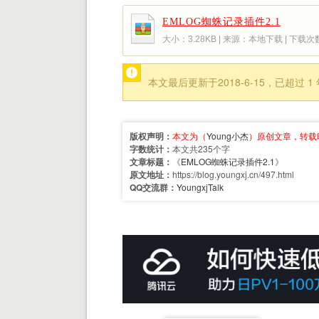
EMLOG蜘蛛记录插件2.1
大小：3.28KB | 来源：本地下载 | 下载
本文最后更新于2018-6-15，已超
版权声明：
本文为（
Young小杰
）原创文章，转载
字数统计：
本文共235个字
文章标题：
《
EMLOG蜘蛛记录插件2.1
》
原文地址：
https://blog.youngxj.cn/497.html
QQ交流群：
YoungxjTalk