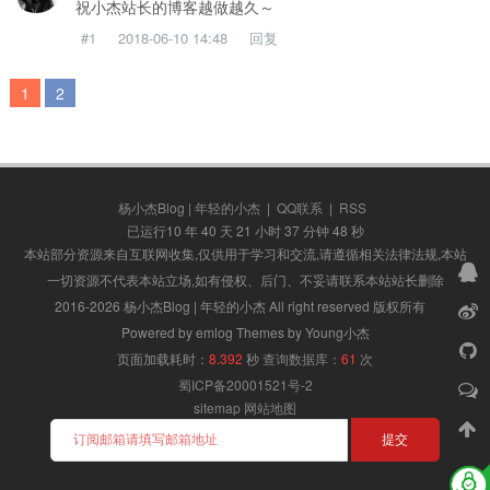
祝小杰站长的博客越做越久～
#1
2018-06-10 14:48
回复
1
2
杨小杰Blog | 年轻的小杰
|
QQ联系
|
RSS
已运行10 年 40 天 21 小时 37 分钟 49 秒
本站部分资源来自互联网收集,仅供用于学习和交流,请遵循相关法律法规,本站
一切资源不代表本站立场,如有侵权、后门、不妥请联系本站站长删除
2016-2026 杨小杰Blog | 年轻的小杰 All right reserved 版权所有
Powered by emlog Themes by Young小杰
页面加载耗时：
8.392
秒
查询数据库：
61
次
蜀ICP备20001521号-2
sitemap
网站地图