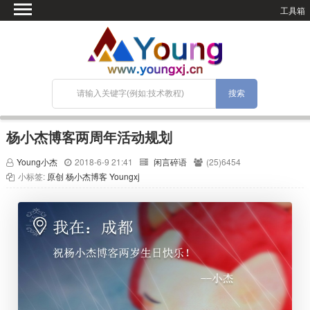
工具箱
首页
微语
SEO优化
技术教程
网站搭建
杨小杰博客两周年活动规划
关于Blog
Young小杰
2018-6-9 21:41
闲言碎语
(25)6454
宝塔面板
小标签:
原创
杨小杰博客
Youngxj