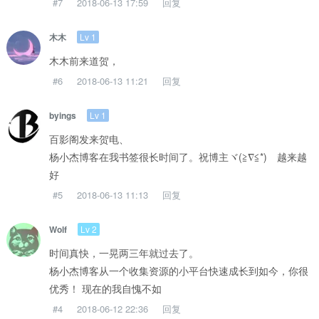
#7
2018-06-13 17:59
回复
Lv 1
木木
木木前来道贺，
#6
2018-06-13 11:21
回复
Lv 1
byings
百影阁发来贺电、
杨小杰博客在我书签很长时间了。祝博主ヾ(≧∇≦*)ゝ越来越
好
#5
2018-06-13 11:13
回复
Lv 2
Wolf
时间真快，一晃两三年就过去了。
杨小杰博客从一个收集资源的小平台快速成长到如今，你很
优秀！ 现在的我自愧不如
#4
2018-06-12 22:36
回复