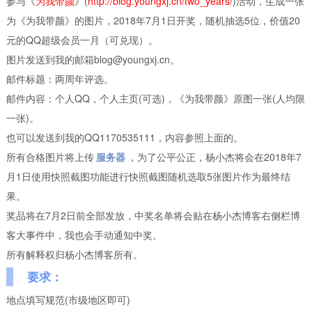
参与《
为我带颜
》(
http://blog.youngxj.cn/two_years/
)活动，生成一张
为《为我带颜》的图片，2018年7月1日开奖，随机抽选5位，价值20
元的QQ超级会员一月（可兑现）。
图片发送到我的邮箱blog@youngxj.cn。
邮件标题：两周年评选。
邮件内容：个人QQ，个人主页(可选)，《为我带颜》原图一张(人均限
一张)。
也可以发送到我的QQ1170535111，内容参照上面的。
所有合格图片将上传
服务器
，为了公平公正，杨小杰将会在2018年7
月1日使用快照截图功能进行快照截图随机选取5张图片作为最终结
果。
奖品将在7月2日前全部发放，中奖名单将会贴在杨小杰博客右侧栏博
客大事件中，我也会手动通知中奖。
所有解释权归杨小杰博客所有。
要求：
地点填写规范(市级地区即可)