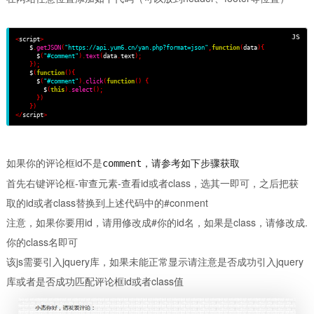
<
script
>
    $
.
getJSON
(
"https://api.yum6.cn/yan.php?format=json"
,
function
(
data
)
{
      $
(
"#comment"
).
text
(
data
.
text
);
}
);
    $
(
function
()
{
      $
(
"#comment"
).
click
(
function
()
{
        $
(
this
).
select
();
}
)
}
)
</
script
>
如果你的评论框id不是
comment，请参考如下步骤获取
首先右键评论框-审查元素-查看id或者class，选其一即可，之后把获
取的id或者class替换到上述代码中的#conment
注意，如果你要用id，请用修改成#你的id名，如果是class，请修改成.
你的class名即可
该js需要引入jquery库，如果未能正常显示请注意是否成功引入jquery
库或者是否成功匹配评论框id或者class值