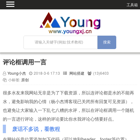
工具箱
首页
微语
SEO优化
技术教程
网站搭建
评论框调用一言
关于Blog
Young小杰
2018-3-6 17:13
网站搭建
(13)6403
宝塔面板
小标签:
原创
很多水友来我网站无非是为了下载资源，所以连评论都是水的不能再
水，避免影响我的心情（杨小杰博客现已关闭所有回复可见资源），
也避免让大家输入一下乱七八糟的水评，所以在评论框调用一个随机
的一言进行评论，这样的评论要比你水我评论心情要好点。
废话不多说，看教程
在网站任意位置添加如下代码（可以放到header、footer等位置）