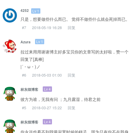
4252
Lv 1
只是，想要做些什么而已。 觉得不做些什么就会死掉而已。
#7
2018-05-19 16:28
回复
Lv 1
Azura
拉过来用用谢谢博主好多宝贝你的文章写的太好啦，赞一个
回复了[真棒]
|´・ω・)ノ
#6
2018-05-03 01:00
回复
Lv 4
林东煌博客
彼方为谁，无我有问 ；九月露湿，待君之前
#5
2018-03-27 15:22
回复
Lv 4
林东煌博客
你永远也看不到我最寂寞时候的样子，因为只有你不在我身