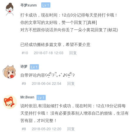
Lv 1
寻梦xunm
打卡成功，现在时间：12点0分记得每天坚持打卡哦！
你的文章写的太好啦，赞一个回复了[真棒]
对方不想跟你说话并向你丢了一朵小黄花回复了(献花)
已经成功搬砖多篇文章，希望不要介意
#10
2018-07-18 12:03
回复
诗梦
Lv 1
自带评论内容ʕ•̫͡•ིʔྀ｡+ﾟ♪ʕ•̫͡•ིʔ
#9
2018-06-04 22:54
回复
Mr.Bean
Lv 1
说时依旧,有泪如倾打卡成功，现在时间：12点19分记得每
天坚持打卡哦！ 没有必要羡慕别人增添自己的烦恼，生活有
苦有甜，才叫完整！
#8
2018-05-20 12:20
回复