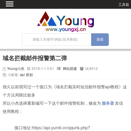
工具箱
首页
微语
SEO优化
技术教程
网站搭建
域名拦截邮件报警第二弹
关于Blog
Young小杰
2018-1-1 0:51
网站搭建
(4)4012
宝塔面板
小标签:
api
原创
很久以前我写过一个接口为《域名拦截实时短信邮件报警api教程》这
个方法局限比较多
所以小杰选择重新编写一下这个邮件报警机制，修改为
服务器
发信
使用教程：
接口地址:https://api.yum6.cn/qqurls.php?