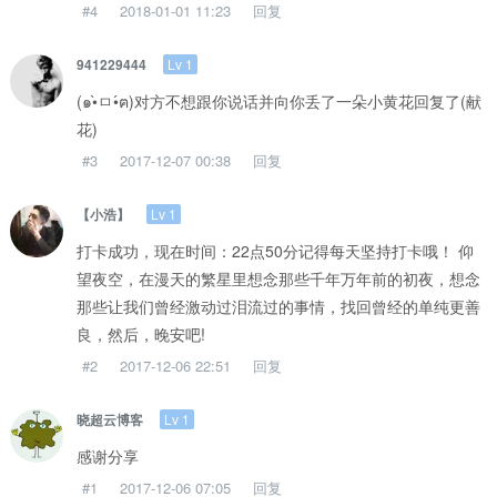
#4
2018-01-01 11:23
回复
Lv 1
941229444
(๑•̀ㅁ•́ฅ)对方不想跟你说话并向你丢了一朵小黄花回复了(献
花)
#3
2017-12-07 00:38
回复
Lv 1
【小浩】
打卡成功，现在时间：22点50分记得每天坚持打卡哦！ 仰
望夜空，在漫天的繁星里想念那些千年万年前的初夜，想念
那些让我们曾经激动过泪流过的事情，找回曾经的单纯更善
良，然后，晚安吧!
#2
2017-12-06 22:51
回复
Lv 1
晓超云博客
感谢分享
#1
2017-12-06 07:05
回复