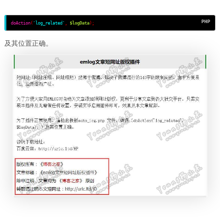
doAction
(
'log_related'
,
$logData
);
及其位置正确。