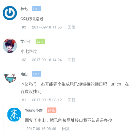
Lv 1
神七
QQ威特路过
#3
2017-09-18 11:55
回复
Lv 6
艾小七
小七路过
#2
2017-09-16 14:24
回复
Lv 1
南山
ヾ(≧∇≦*)ゝ杰哥能弄个生成腾讯短链接的接口吗 url.cn 在
百度没找到
#1
2017-09-15 23:12
回复
站长
Young小杰
回复了南山：腾讯的短网址接口我不知道是多少
2017-09-16 08:49
回复