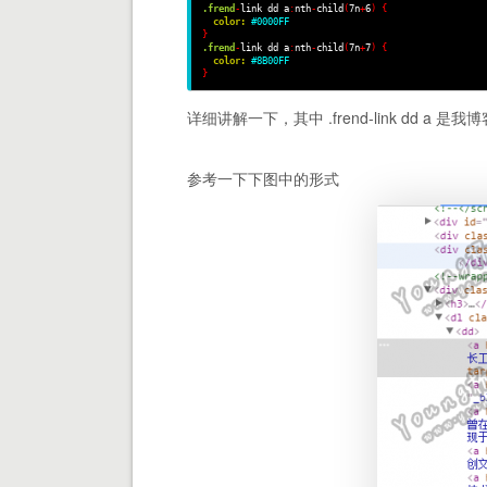
.frend
-
link dd a
:
nth
-
child
(
7n
+
6
)
{
color:
#0000FF
}
.frend
-
link dd a
:
nth
-
child
(
7n
+
7
)
{
color:
#8B00FF
}
详细讲解一下，其中 .frend-link dd a
参考一下下图中的形式