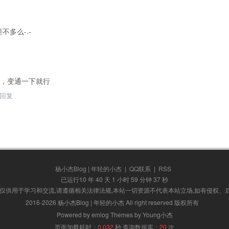
不多么-.-
，变通一下就行
回复
杨小杰Blog | 年轻的小杰
|
QQ联系
|
RSS
已运行10 年 40 天 1 小时 59 分钟 38 秒
,仅供用于学习和交流,请遵循相关法律法规,本站一切资源不代表本站立场,如有侵权、
2016-2026 杨小杰Blog | 年轻的小杰 All right reserved 版权所有
Powered by emlog Themes by Young小杰
页面加载耗时：
0.032
秒
查询数据库：
20
次