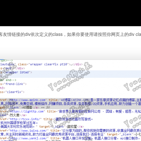
 是我博客友情链接的div依次定义的class，如果你要使用请按照你网页上的div cl