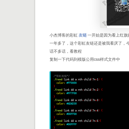
小杰博客的彩虹
友链
一开始是因为看上红旗
一年多了，这个彩虹友链还是被我看厌了，
话不多话，看教程
复制一下代码到模版公用css样式文件中
/*彩虹友链*/
.frend
-
link dd a
:
nth
-
child
(
7n
+
1
)
{
color:
#FF0000
}
.frend
-
link dd a
:
nth
-
child
(
7n
+
2
)
{
color:
#FF7F00
}
.frend
-
link dd a
:
nth
-
child
(
7n
+
3
)
{
color:
#ADAD30
}
.frend
-
link dd a
:
nth
-
child
(
7n
+
4
)
{
color:
#00FF00
}
.frend
-
link dd a
:
nth
-
child
(
7n
+
5
)
{
color:
#00FFFF
}