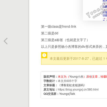
第一级class是frend-link
第二级是dd
第三级是a标签（也就是文字了）
以上只是参照杨小杰博客的div形式来弄的
本文最后更新于2017-8-27，已超
版权声明：
本文为（
Young小杰
）原创文章，转载
字数统计：
本文共605个字
文章标题：
《
博客彩虹友链源码
》
原文地址：
https://blog.youngxj.cn/380.html
QQ交流群：
YoungxjTalk