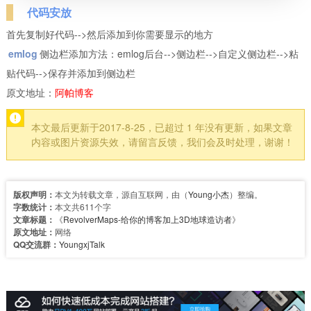
代码安放
首先复制好代码-->然后添加到你需要显示的地方
emlog
侧边栏添加方法：emlog后台-->侧边栏-->自定义侧边栏-->粘
贴代码-->保存并添加到侧边栏
原文地址：
阿帕博客
本文最后更新于2017-8-25，已超过 1 年没有更新，如果文章
内容或图片资源失效，请留言反馈，我们会及时处理，谢谢！
版权声明：
本文为转载文章，源自互联网，由（
Young小杰
）整编。
字数统计：
本文共611个字
文章标题：
《
RevolverMaps-给你的博客加上3D地球造访者
》
原文地址：
网络
QQ交流群：
YoungxjTalk