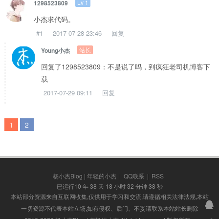
Lv 1
1298523809
小杰求代码。
#1
2017-07-28 23:46
回复
站长
Young小杰
回复了1298523809：不是说了吗，到疯狂老司机博客下
载
2017-07-29 09:11
回复
1
2
杨小杰Blog | 年轻的小杰
|
QQ联系
|
RSS
已运行10 年 38 天 18 小时 32 分钟 39 秒
本站部分资源来自互联网收集,仅供用于学习和交流,请遵循相关法律法规,本站
一切资源不代表本站立场,如有侵权、后门、不妥请联系本站站长删除