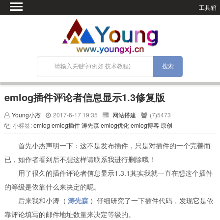
工具箱
首页
微语
SEO优化
技术教程
网站搭建
emlog插件评论者信息显示1.3修复版
关于Blog
Young小杰
2017-6-17 19:35
网站搭建
(7)5473
宝塔面板
小标签:
emlog
emlog插件
涛先森
emlog优化
emlog博客
原创
首先小杰声明一下：这不是发布插件，只是对插件的一个完善而
已，如作者看到后不想这样请联系我进行删除哦！
用了很久的插件评论者信息显示1.3.1其实我就一直在想这个插件
的等级是依靠什么来决定的呢。
后来我和小涛（
涛先森
）仔细研究了一下插件代码，发现它是依
靠评论填写的邮件地址数量来决定等级的。