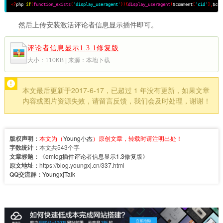
<?
php 
if
(
function_exists
(
'display_useragent'
))
{
display_useragent
(
$comment
[
'cid'
],
$com
然后上传安装激活评论者信息显示插件即可。
评论者信息显示1.3.1修复版
大小：110KB | 来源：本地下载
本文最后更新于2017-6-17，已超过 1 年没有更新，如果文章
内容或图片资源失效，请留言反馈，我们会及时处理，谢谢！
版权声明：
本文为（
Young小杰
）原创文章，转载时请注明出处！
字数统计：
本文共543个字
文章标题：
《
emlog插件评论者信息显示1.3修复版
》
原文地址：
https://blog.youngxj.cn/337.html
QQ交流群：
YoungxjTalk