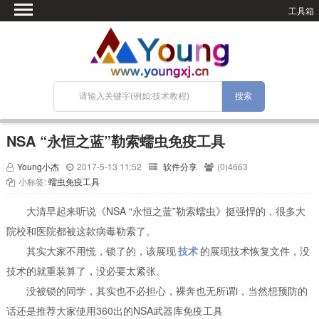
工具箱
首页
微语
SEO优化
技术教程
网站搭建
NSA “永恒之蓝”勒索蠕虫免疫工具
关于Blog
Young小杰
2017-5-13 11:52
软件分享
(0)4663
宝塔面板
小标签:
蠕虫免疫工具
大清早起来听说《NSA “永恒之蓝”勒索蠕虫》挺强悍的，很多大
院校和医院都被这款病毒勒索了。
其实大家不用慌，锁了的，该展现
技术
的展现技术恢复文件，没
技术的就重装算了，没必要太紧张。
没被锁的同学，其实也不必担心，裸奔也无所谓i，当然想预防的
话还是推荐大家使用360出的NSA武器库免疫工具