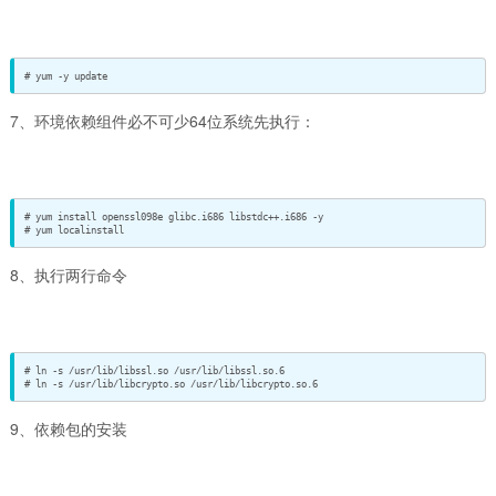
# yum -y update
7、环境依赖组件必不可少64位系统先执行：
# yum install openssl098e glibc.i686 libstdc++.i686 -y

# yum localinstall
8、执行两行命令
# ln -s /usr/lib/libssl.so /usr/lib/libssl.so.6

# ln -s /usr/lib/libcrypto.so /usr/lib/libcrypto.so.6
9、依赖包的安装