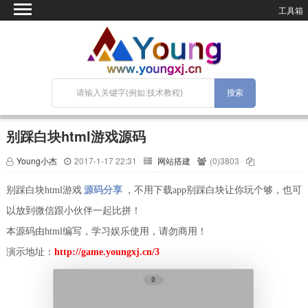
工具箱
首页
微语
SEO优化
技术教程
网站搭建
别踩白块html游戏源码
关于Blog
Young小杰
2017-1-17 22:31
网站搭建
(0)3803
宝塔面板
别踩白块html游戏
源码分享
，不用下载app别踩白块让你玩个够，也可
以放到微信跟小伙伴一起比拼！
本源码由html编写，学习娱乐使用，请勿商用！
演示地址：
http://game.youngxj.cn/3