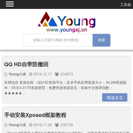
工具箱
首页
微语
SEO优化
技术教程
网站搭建
关于Blog
QQ HD自带防撤回
宝塔面板
Young小杰
2016.12.17
(0)4973
应用信息 资源名称：QQ HD资源平台：安卓手机应用资源大小：34.2M资源版
本：V5.8.0.3175资源类型：免费资源资源语言：简体中文推荐指数：
★★★★★...
阅读全文
手动安装Xposed框架教程
Young小杰
2016.11.26
(0)6735
《Xposed框架怎么用?六步教您安装Xposed框架》--这篇文章讲到了如何在正常