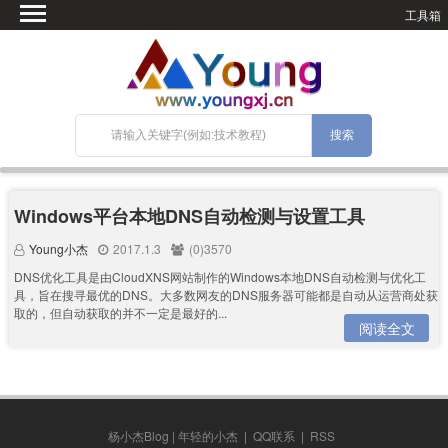
工具箱
首页
微语
SEO优化
技术教程
网站搭建
关于Blog
Windows平台本地DNS自动检测与设置工具
宝塔面板
Young小杰
2017.1.3
(0)3570
DNS优化工具是由CloudXNS网站制作的Windows本地DNS自动检测与优化工
具，旨在搜寻最优的DNS。大多数网友的DNS服务器可能都是自动从运营商处获
取的，但自动获取的并不一定是最好的...
阅读全文
杨小杰Blog | 年轻的小杰
|
QQ联系
|
RSS