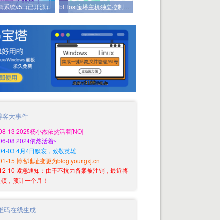
分销系统v5（已开源）
btHost宝塔主机独立控制系统（已开源）
博客大事件
-08-13 2025杨小杰依然活着[NO]
-06-08 2024依然活着~
0-04-03 4月4日默哀，致敬英雄
-01-15 博客地址变更为blog.youngxj.cn
9-12-10 紧急通知：由于不抗力备案被注销，最近将
整顿，预计一个月！
维码在线生成