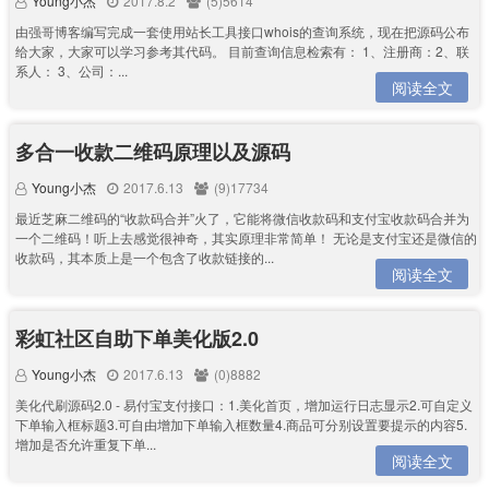
Young小杰
2017.8.2
(5)5614
由强哥博客编写完成一套使用站长工具接口whois的查询系统，现在把源码公布
给大家，大家可以学习参考其代码。 目前查询信息检索有： 1、注册商：2、联
系人： 3、公司：...
阅读全文
多合一收款二维码原理以及源码
Young小杰
2017.6.13
(9)17734
最近芝麻二维码的“收款码合并”火了，它能将微信收款码和支付宝收款码合并为
一个二维码！听上去感觉很神奇，其实原理非常简单！ 无论是支付宝还是微信的
收款码，其本质上是一个包含了收款链接的...
阅读全文
彩虹社区自助下单美化版2.0
Young小杰
2017.6.13
(0)8882
美化代刷源码2.0 - 易付宝支付接口：1.美化首页，增加运行日志显示2.可自定义
下单输入框标题3.可自由增加下单输入框数量4.商品可分别设置要提示的内容5.
增加是否允许重复下单...
阅读全文