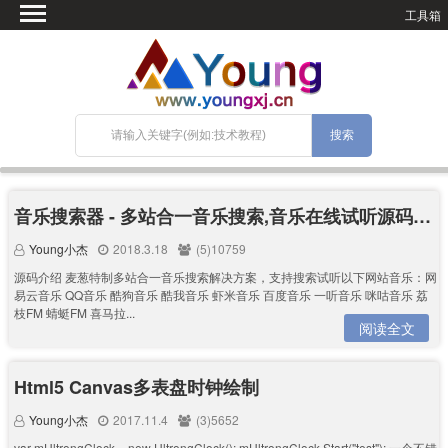
工具箱
首页
微语
SEO优化
技术教程
网站搭建
关于Blog
音乐搜索器 - 多站合一音乐搜索,音乐在线试听源码分享
宝塔面板
Young小杰
2018.3.18
(5)10759
源码介绍 麦葱特制多站合一音乐搜索解决方案，支持搜索试听以下网站音乐：网
易云音乐 QQ音乐 酷狗音乐 酷我音乐 虾米音乐 百度音乐 一听音乐 咪咕音乐 荔
枝FM 蜻蜓FM 喜马拉...
阅读全文
Html5 Canvas多表盘时钟绘制
Young小杰
2017.11.4
(3)5652
var mUltrongClock = new UltrongClock(); mUltrongClock.Start("test"); 一个不错