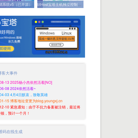
分销系统v5（已开源）
btHost宝塔主机独立控制系统（已开源）
博客大事件
-08-13 2025杨小杰依然活着[NO]
-06-08 2024依然活着~
0-04-03 4月4日默哀，致敬英雄
-01-15 博客地址变更为blog.youngxj.cn
9-12-10 紧急通知：由于不抗力备案被注销，最近将
整顿，预计一个月！
维码在线生成