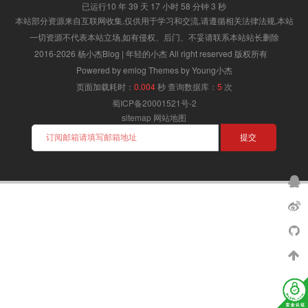
已运行10 年 39 天 17 小时 58 分钟 3 秒
本站部分资源来自互联网收集,仅供用于学习和交流,请遵循相关法律法规,本站
一切资源不代表本站立场,如有侵权、后门、不妥请联系本站站长删除
2016-2026 杨小杰Blog | 年轻的小杰 All right reserved 版权所有
Powered by emlog Themes by Young小杰
页面加载耗时：
0.004
秒
查询数据库：
5
次
蜀ICP备20001521号-2
sitemap
网站地图