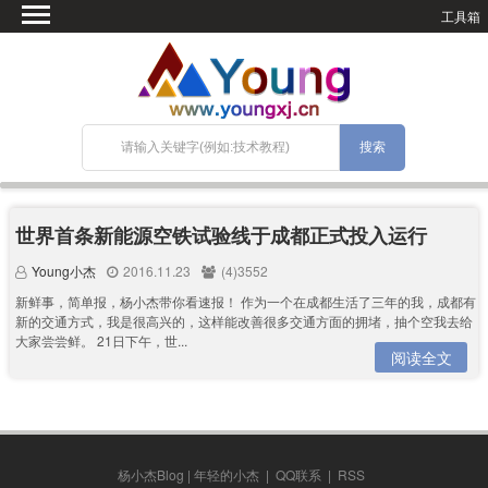
工具箱
首页
微语
SEO优化
技术教程
网站搭建
关于Blog
世界首条新能源空铁试验线于成都正式投入运行
宝塔面板
Young小杰
2016.11.23
(4)3552
新鲜事，简单报，杨小杰带你看速报！ 作为一个在成都生活了三年的我，成都有
新的交通方式，我是很高兴的，这样能改善很多交通方面的拥堵，抽个空我去给
大家尝尝鲜。 21日下午，世...
阅读全文
杨小杰Blog | 年轻的小杰
|
QQ联系
|
RSS