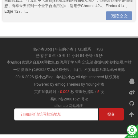
想，有幸今天找到一个全平台通用的js，适用于Chrome 42+、Firefox 41+ 、
Edge 12+、I...
阅读全文
杨小杰Blog | 年轻的小杰
|
QQ联系
|
RSS
已运行10 年 40 天 11 小时 54 分钟 45 秒
本站部分资源来自互联网收集,仅供用于学习和交流,请遵循相关法律法规,本站
一切资源不代表本站立场,如有侵权、后门、不妥请联系本站站长删除
2016-2026 杨小杰Blog | 年轻的小杰 All right reserved 版权所有
Powered by emlog Themes by Young小杰
页面加载耗时：
0.003
秒
查询数据库：
5
次
蜀ICP备20001521号-2
sitemap
网站地图