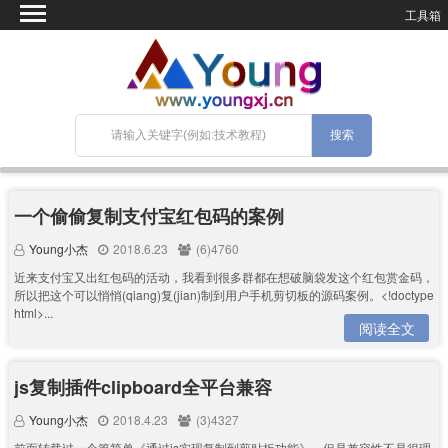
工具箱
首页
微语
SEO优化
技术教程
网站搭建
关于Blog
一个偷偷复制支付宝红包码的案例
宝塔面板
Young小杰
2018.6.23
(6)4760
近来支付宝又出红包码的活动，我看到很多群都在想破脑袋发这个红包赏金码，
所以把这个可以悄悄(qiang)复(jian)制到用户手机剪切板的源码案例。<!doctype
html>...
阅读全文
js复制插件clipboard全平台兼容
Young小杰
2018.4.23
(3)4327
前面转载过一个篇简单《通过js实现复制到剪贴板功能》，但是兼容性不是很理