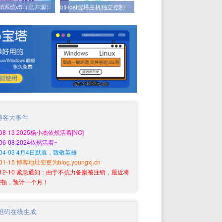
分销系统v5（已开源）
btHost宝塔主机独立控制系统（已开源）
博客大事件
-08-13 2025杨小杰依然活着[NO]
-06-08 2024依然活着~
0-04-03 4月4日默哀，致敬英雄
-01-15 博客地址变更为blog.youngxj.cn
9-12-10 紧急通知：由于不抗力备案被注销，最近将
整顿，预计一个月！
维码在线生成