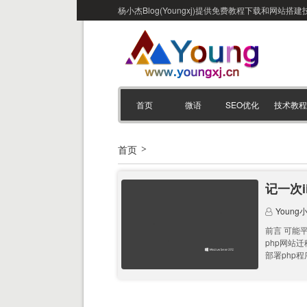
杨小杰Blog(Youngxj)提供免费教程下载和网
首页
微语
SEO优化
技术教程
首页
记一次i
Young
前言 可能
php网站迁
部署php程