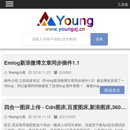
工具箱
首页
微语
SEO优化
技术教程
网站搭建
关于Blog
Emlog新浪微博文章同步插件1.1
宝塔面板
Young小杰
2018.11.25
(6)5880
插件介绍 之前就发布过《Emlog新浪微博文章同步插件1.0》最近网友反馈了一
些bug，所以趁着时间就修复了这些bug 插件更新 1、修复bug ...
阅读全文
四合一图床上传 - Cdn图床,百度图床,新浪图床,360图床,搜狗图床
Young小杰
2018.11.18
(23)13409
前言 其实很早就想把这个四合一图床上传写出来的，但是苦于新Api还在调试部
分功能，所以一直没有去写。 目前新Api已基本构架完毕，公共接口40+ Api文