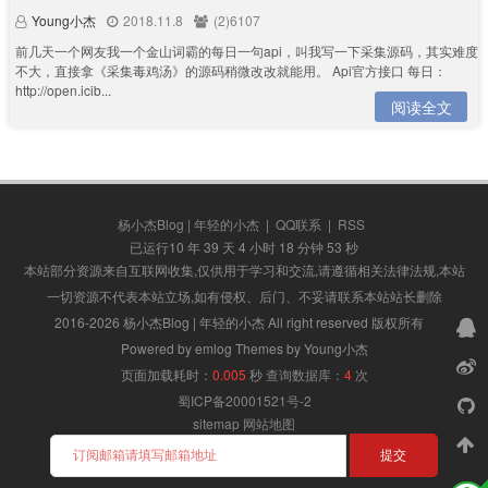
Young小杰
2018.11.8
(2)6107
前几天一个网友我一个金山词霸的每日一句api，叫我写一下采集源码，其实难度
不大，直接拿《采集毒鸡汤》的源码稍微改改就能用。 Api官方接口 每日：
http://open.icib...
阅读全文
杨小杰Blog | 年轻的小杰
|
QQ联系
|
RSS
已运行10 年 39 天 4 小时 18 分钟 53 秒
本站部分资源来自互联网收集,仅供用于学习和交流,请遵循相关法律法规,本站
一切资源不代表本站立场,如有侵权、后门、不妥请联系本站站长删除
2016-2026 杨小杰Blog | 年轻的小杰 All right reserved 版权所有
Powered by emlog Themes by Young小杰
页面加载耗时：
0.005
秒
查询数据库：
4
次
蜀ICP备20001521号-2
sitemap
网站地图