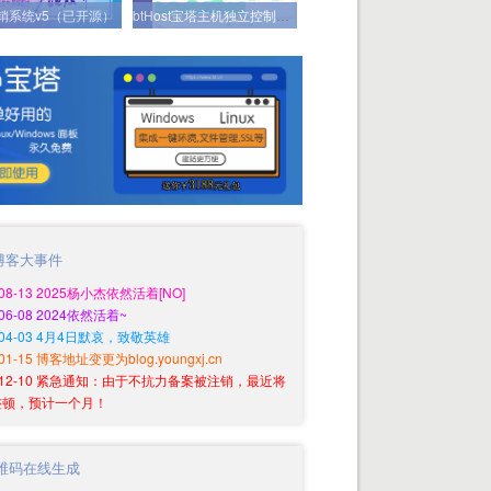
分销系统v5（已开源）
btHost宝塔主机独立控制系统（已开源）
博客大事件
-08-13 2025杨小杰依然活着[NO]
-06-08 2024依然活着~
0-04-03 4月4日默哀，致敬英雄
-01-15 博客地址变更为blog.youngxj.cn
9-12-10 紧急通知：由于不抗力备案被注销，最近将
整顿，预计一个月！
维码在线生成