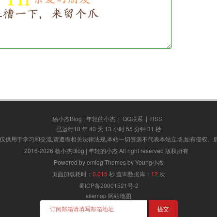
杨小杰Blog | 年轻的小杰
|
QQ联系
|
RSS
已运行10 年 40 天 13 小时 55 分钟 32 秒
,仅供用于学习和交流,请遵循相关法律法规,本站一切资源不代表本站立场,如有侵权、
2016-2026 杨小杰Blog | 年轻的小杰 All right reserved 版权所有
Powered by emlog Themes by Young小杰
页面加载耗时：
0.015
秒
查询数据库：
12
次
蜀ICP备20001521号-2
sitemap
网站地图