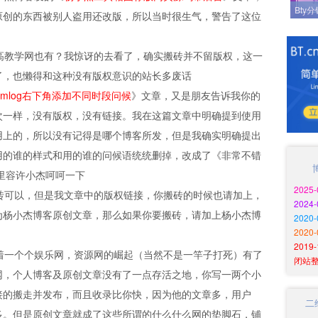
Bty
原创的东西被别人盗用还改版，所以当时很生气，警告了这位
教学网也有？我惊讶的去看了，确实搬砖并不留版权，这一
了，也懒得和这种没有版权意识的站长多废话
emlog右下角添加不同时段问候
》文章，又是朋友告诉我你的
次一样，没有版权，没有链接。我在这篇文章中明确提到使用
用上的，所以没有记得是哪个博客所发，但是我确实明确提出
用的谁的样式和用的谁的问候语统统删掉，改成了《非常不错
里容许小杰呵呵一下
2025
可以，但是我文章中的版权链接，你搬砖的时候也请加上，
2024
为杨小杰博客原创文章，那么如果你要搬砖，请加上杨小杰博
202
2020
201
一个个娱乐网，资源网的崛起（当然不是一竿子打死）有了
闭站
网，个人博客及原创文章没有了一点存活之地，你写一两个小
接的搬走并发布，而且收录比你快，因为他的文章多，用户
二
多。但是原创文章就成了这些所谓的什么什么网的垫脚石，铺