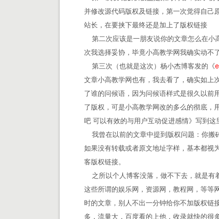
并修改源代码版权及链接，第一次觉得自己
站长，在要挟下最终还是加上了版权链接
第二次应该是一朋友说你的文章怎么在小高
次我选择妥协，毕竟小高教学网我确实动不
第三次（也就是这次）杨小杰博客发的《
文章小高教学网也有，我去看了，确实如上
了谁的问候语，因为问候语样式是很久以前
了版权，可是小高教学网改的多么的彻底，
吧 可以有效的与用户互动促进感情》写到这
我曾在以前的文章中提到版权问题：你搬砖
如果没有转载或者原文地址字样，基本都视
客版权链接。
之所以个人博客没落，做不下去，就是有着
这些所谓的娱乐网，资源网，教程网，等等
时的文章，别人不出一分钟给你不加版权链
多，流量大，百度看的上他，收录就快的很