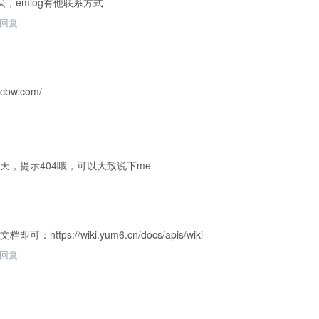
，emlog有他联系方式
回复
bw.com/
天，提示404哦，可以大致说下me
ttps://wiki.yum6.cn/docs/apis/wiki
回复