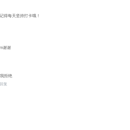
分记得每天坚持打卡哦！
om谢谢
我拒绝
回复