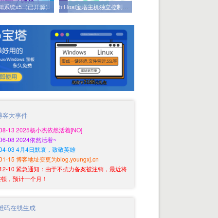
分销系统v5（已开源）
btHost宝塔主机独立控制系统（已开源）
博客大事件
-08-13 2025杨小杰依然活着[NO]
-06-08 2024依然活着~
0-04-03 4月4日默哀，致敬英雄
-01-15 博客地址变更为blog.youngxj.cn
9-12-10 紧急通知：由于不抗力备案被注销，最近将
整顿，预计一个月！
维码在线生成